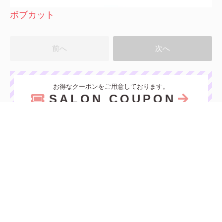
ボブカット
前へ
次へ
お得なクーポンをご用意しております。
SALON COUPON
MAP
予約
〒170-0004
東京都豊島区北大塚2-9-7 豊島電気会館ビル