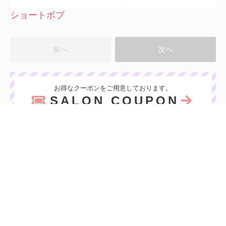
ショートボブ
前へ
次へ
お得なクーポンをご用意しております。
SALON COUPON
MAP
予約
〒170-0004
東京都豊島区北大塚2-9-7 豊島電気会館ビル